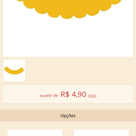
R$
4,90
a partir de:
/ pct.
Opções