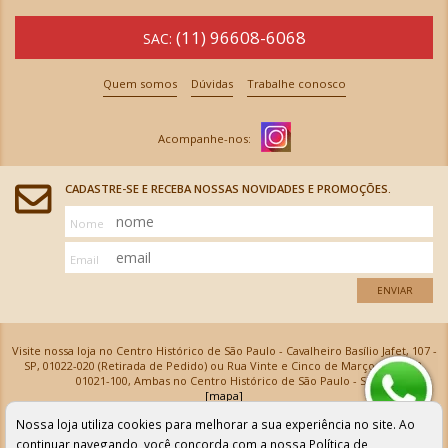
(11) 96608-6068
SAC:
Quem somos
Dúvidas
Trabalhe conosco
CADASTRE-SE E RECEBA NOSSAS NOVIDADES E PROMOÇÕES.
Nome
Email
ENVIAR
Visite nossa loja no Centro Histórico de São Paulo - Cavalheiro Basílio Jafet, 107 -
SP, 01022-020 (Retirada de Pedido) ou Rua Vinte e Cinco de Março, 576 - SP,
01021-100, Ambas no Centro Histórico de São Paulo - SP
[mapa]
Armarinhos Santa Cecília Ltda | CNPJ: 61.069.639/0001-18
Nossa loja utiliza cookies para melhorar a sua experiência no site. Ao
Os preços e as condições de pagamento apresentadas na loja virtual não valem para nossa loja física e
podem sofrer alterações sem aviso prévio. Vendas com cartão de crédito sujeitas a análise e
continuar navegando, você concorda com a nossa
Política de