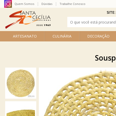
Quem Somos
Dúvidas
Trabalhe Conosco
SITE:
ARTESANATO
CULINÁRIA
DECORAÇÃO
Sousp