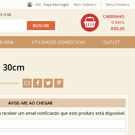
Olá,
Faça Seu Login
Meu Cadastro
Meus Pedidos
S 17:00
0
R$0,00
ELARIA
UTILIDADES DOMÉSTICAS
OUTLET
a 30cm
AVISE-ME AO CHEGAR
receber um email notificando que este produto está disponível.