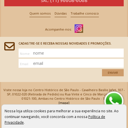
(11) 96608-6068
SAC:
Quem somos
Dúvidas
Trabalhe conosco
CADASTRE-SE E RECEBA NOSSAS NOVIDADES E PROMOÇÕES.
Nome
Email
ENVIAR
Visite nossa loja no Centro Histórico de São Paulo - Cavalheiro Basílio Jafet, 107 -
SP, 01022-020 (Retirada de Pedido) ou Rua Vinte e Cinco de Março, 576 - SP,
01021-100, Ambas no Centro Histórico de São Paulo - SP
[mapa]
Armarinhos Santa Cecília Ltda | CNPJ: 61.069.639/0001-18
Nossa loja utiliza cookies para melhorar a sua experiência no site. Ao
Os preços e as condições de pagamento apresentadas na loja virtual não valem para nossa loja física e
podem sofrer alterações sem aviso prévio. Vendas com cartão de crédito sujeitas a análise e
continuar navegando, você concorda com a nossa
Política de
confirmação de dados.
Privacidade
.