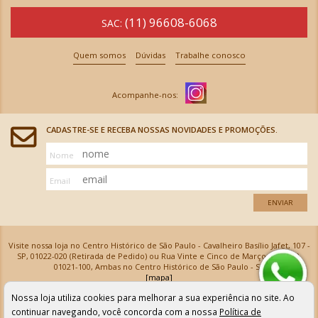
(11) 96608-6068
SAC:
Quem somos
Dúvidas
Trabalhe conosco
CADASTRE-SE E RECEBA NOSSAS NOVIDADES E PROMOÇÕES.
Nome
Email
ENVIAR
Visite nossa loja no Centro Histórico de São Paulo - Cavalheiro Basílio Jafet, 107 -
SP, 01022-020 (Retirada de Pedido) ou Rua Vinte e Cinco de Março, 576 - SP,
01021-100, Ambas no Centro Histórico de São Paulo - SP
[mapa]
Armarinhos Santa Cecília Ltda | CNPJ: 61.069.639/0001-18
Nossa loja utiliza cookies para melhorar a sua experiência no site. Ao
Os preços e as condições de pagamento apresentadas na loja virtual não valem para nossa loja física e
podem sofrer alterações sem aviso prévio. Vendas com cartão de crédito sujeitas a análise e
continuar navegando, você concorda com a nossa
Política de
confirmação de dados.