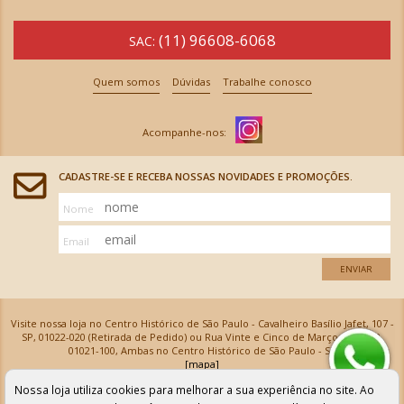
(11) 96608-6068
SAC:
Quem somos
Dúvidas
Trabalhe conosco
CADASTRE-SE E RECEBA NOSSAS NOVIDADES E PROMOÇÕES.
Nome
Email
ENVIAR
Visite nossa loja no Centro Histórico de São Paulo - Cavalheiro Basílio Jafet, 107 -
SP, 01022-020 (Retirada de Pedido) ou Rua Vinte e Cinco de Março, 576 - SP,
01021-100, Ambas no Centro Histórico de São Paulo - SP
[mapa]
Armarinhos Santa Cecília Ltda | CNPJ: 61.069.639/0001-18
Nossa loja utiliza cookies para melhorar a sua experiência no site. Ao
Os preços e as condições de pagamento apresentadas na loja virtual não valem para nossa loja física e