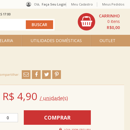
Olá,
Faça Seu Login
Meu Cadastro
Meus Pedidos
S 17:00
0
R$0,00
ELARIA
UTILIDADES DOMÉSTICAS
OUTLET
R$
4,90
/ unidade(s)