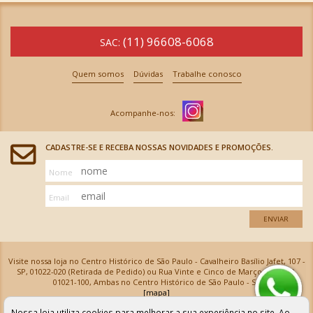
(11) 96608-6068
SAC:
Quem somos
Dúvidas
Trabalhe conosco
CADASTRE-SE E RECEBA NOSSAS NOVIDADES E PROMOÇÕES.
Nome
Email
ENVIAR
Visite nossa loja no Centro Histórico de São Paulo - Cavalheiro Basílio Jafet, 107 -
SP, 01022-020 (Retirada de Pedido) ou Rua Vinte e Cinco de Março, 576 - SP,
01021-100, Ambas no Centro Histórico de São Paulo - SP
[mapa]
Armarinhos Santa Cecília Ltda | CNPJ: 61.069.639/0001-18
Nossa loja utiliza cookies para melhorar a sua experiência no site. Ao