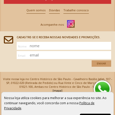
Quem somos
Dúvidas
Trabalhe conosco
CADASTRE-SE E RECEBA NOSSAS NOVIDADES E PROMOÇÕES.
Nome
Email
ENVIAR
Visite nossa loja no Centro Histórico de São Paulo - Cavalheiro Basílio Jafet, 107 -
SP, 01022-020 (Retirada de Pedido) ou Rua Vinte e Cinco de Março, 576 - SP,
01021-100, Ambas no Centro Histórico de São Paulo - SP
[mapa]
Armarinhos Santa Cecília Ltda | CNPJ: 61.069.639/0001-18
Nossa loja utiliza cookies para melhorar a sua experiência no site. Ao
Os preços e as condições de pagamento apresentadas na loja virtual não valem para nossa loja física e
podem sofrer alterações sem aviso prévio. Vendas com cartão de crédito sujeitas a análise e
continuar navegando, você concorda com a nossa
Política de
confirmação de dados.
Privacidade
.