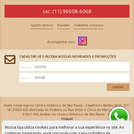
(11) 96608-6068
SAC:
Quem somos
Dúvidas
Trabalhe conosco
CADASTRE-SE E RECEBA NOSSAS NOVIDADES E PROMOÇÕES.
Nome
Email
ENVIAR
Visite nossa loja no Centro Histórico de São Paulo - Cavalheiro Basílio Jafet, 107 -
SP, 01022-020 (Retirada de Pedido) ou Rua Vinte e Cinco de Março, 576 - SP,
01021-100, Ambas no Centro Histórico de São Paulo - SP
[mapa]
Armarinhos Santa Cecília Ltda | CNPJ: 61.069.639/0001-18
Nossa loja utiliza cookies para melhorar a sua experiência no site. Ao
Os preços e as condições de pagamento apresentadas na loja virtual não valem para nossa loja física e
podem sofrer alterações sem aviso prévio. Vendas com cartão de crédito sujeitas a análise e
continuar navegando, você concorda com a nossa
Política de