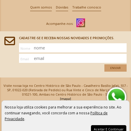
Quem somos
Dúvidas
Trabalhe conosco
CADASTRE-SE E RECEBA NOSSAS NOVIDADES E PROMOÇÕES.
Nome
Email
ENVIAR
Visite nossa loja no Centro Histórico de São Paulo - Cavalheiro Basílio Jafet, 107 -
SP, 01022-020 (Retirada de Pedido) ou Rua Vinte e Cinco de Março, 576 - SP,
01021-100, Ambas no Centro Histórico de São Paulo - SP
[mapa]
Armarinhos Santa Cecília Ltda | CNPJ: 61.069.639/0001-18
Nossa loja utiliza cookies para melhorar a sua experiência no site. Ao
Os preços e as condições de pagamento apresentadas na loja virtual não valem para nossa loja física e
podem sofrer alterações sem aviso prévio. Vendas com cartão de crédito sujeitas a análise e
continuar navegando, você concorda com a nossa
Política de
confirmação de dados.
Privacidade
.
Aceitar E Continuar