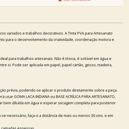
icos variados e trabalhos decorativos. A Tinta PVA para Artesanato
nto para o desenvolvimento da criatividade, coordenação motora e
eal para trabalhos artesanais. Não é tóxica, é solúvel em água e
ntre si. Pode ser aplicada em papel, papel cartão, gesso, madeira,
ação prévia, podendo-se aplicar o produto diretamente sobre a peça.
oderá usar GOMA LACA INDIANA ou BASE ACRÍLICA PARA ARTESANATO,
tar bem diluída em água e esperar secagem completa para posterior
m se necessário, faça-o a distância de mais ou menos 30 cms. e em
te camadas espessas.