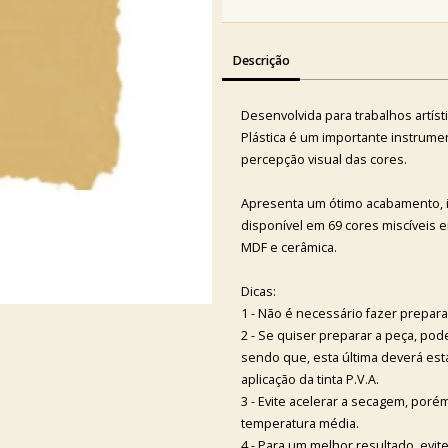
Descrição
Desenvolvida para trabalhos artíst
Plástica é um importante instrume
percepção visual das cores.
Apresenta um ótimo acabamento, id
disponível em 69 cores miscíveis e
MDF e cerâmica.
Dicas:
1 - Não é necessário fazer prepar
2 - Se quiser preparar a peça, p
sendo que, esta última deverá es
aplicação da tinta P.V.A.
3 - Evite acelerar a secagem, poré
temperatura média.
4 - Para um melhor resultado, evi