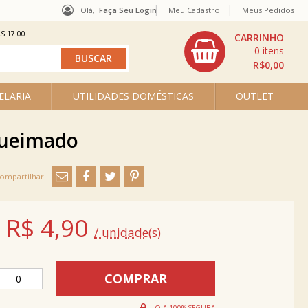
Olá,
Faça Seu Login
Meu Cadastro
Meus Pedidos
S 17:00
0
R$0,00
ELARIA
UTILIDADES DOMÉSTICAS
OUTLET
 Queimado
R$
4,90
/ unidade(s)