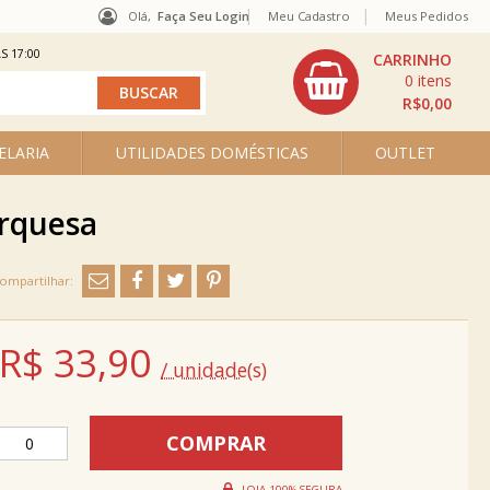
Olá,
Faça Seu Login
Meu Cadastro
Meus Pedidos
S 17:00
0
R$0,00
ELARIA
UTILIDADES DOMÉSTICAS
OUTLET
urquesa
R$
33,90
/ unidade(s)