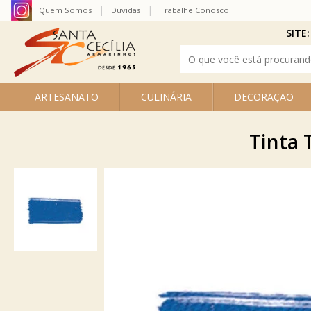
Quem Somos
Dúvidas
Trabalhe Conosco
SITE:
ARTESANATO
CULINÁRIA
DECORAÇÃO
Tinta 