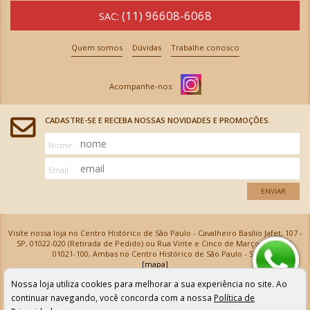
(11) 96608-6068
SAC:
Quem somos
Dúvidas
Trabalhe conosco
CADASTRE-SE E RECEBA NOSSAS NOVIDADES E PROMOÇÕES.
Nome
Email
ENVIAR
Visite nossa loja no Centro Histórico de São Paulo - Cavalheiro Basílio Jafet, 107 -
SP, 01022-020 (Retirada de Pedido) ou Rua Vinte e Cinco de Março, 576 - SP,
01021-100, Ambas no Centro Histórico de São Paulo - SP
[mapa]
Armarinhos Santa Cecília Ltda | CNPJ: 61.069.639/0001-18
Nossa loja utiliza cookies para melhorar a sua experiência no site. Ao
Os preços e as condições de pagamento apresentadas na loja virtual não valem para nossa loja física e
podem sofrer alterações sem aviso prévio. Vendas com cartão de crédito sujeitas a análise e
continuar navegando, você concorda com a nossa
Política de
confirmação de dados.