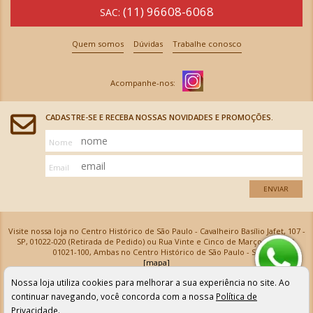
(11) 96608-6068
SAC:
Quem somos
Dúvidas
Trabalhe conosco
CADASTRE-SE E RECEBA NOSSAS NOVIDADES E PROMOÇÕES.
Nome
Email
ENVIAR
Visite nossa loja no Centro Histórico de São Paulo - Cavalheiro Basílio Jafet, 107 -
SP, 01022-020 (Retirada de Pedido) ou Rua Vinte e Cinco de Março, 576 - SP,
01021-100, Ambas no Centro Histórico de São Paulo - SP
[mapa]
Armarinhos Santa Cecília Ltda | CNPJ: 61.069.639/0001-18
Nossa loja utiliza cookies para melhorar a sua experiência no site. Ao
Os preços e as condições de pagamento apresentadas na loja virtual não valem para nossa loja física e
podem sofrer alterações sem aviso prévio. Vendas com cartão de crédito sujeitas a análise e
continuar navegando, você concorda com a nossa
Política de
confirmação de dados.
Privacidade
.