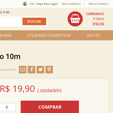
Olá,
Faça Seu Login
Meu Cadastro
Meus Pedidos
S 17:00
0
R$0,00
ELARIA
UTILIDADES DOMÉSTICAS
OUTLET
ão 10m
R$
19,90
/ unidade(s)