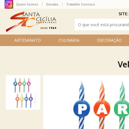
Quem Somos
Dúvidas
Trabalhe Conosco
SITE:
ARTESANATO
CULINÁRIA
DECORAÇÃO
Ve