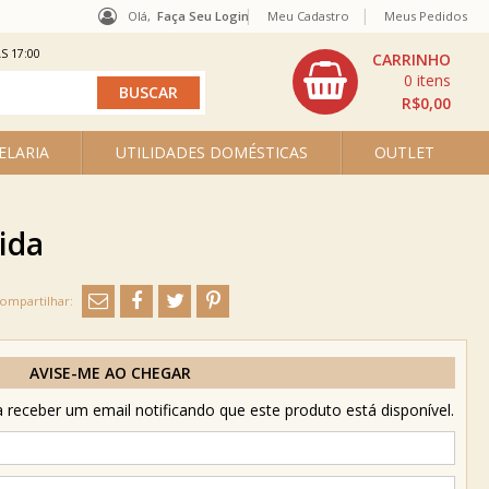
Olá,
Faça Seu Login
Meu Cadastro
Meus Pedidos
S 17:00
0
R$0,00
ELARIA
UTILIDADES DOMÉSTICAS
OUTLET
ida
AVISE-ME AO CHEGAR
receber um email notificando que este produto está disponível.