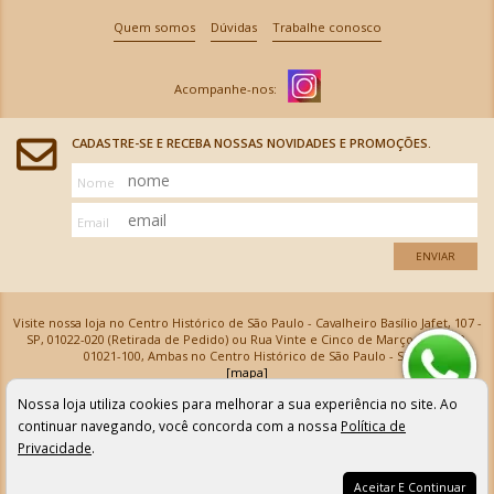
Quem somos
Dúvidas
Trabalhe conosco
CADASTRE-SE E RECEBA NOSSAS NOVIDADES E PROMOÇÕES.
Nome
Email
ENVIAR
Visite nossa loja no Centro Histórico de São Paulo - Cavalheiro Basílio Jafet, 107 -
SP, 01022-020 (Retirada de Pedido) ou Rua Vinte e Cinco de Março, 576 - SP,
01021-100, Ambas no Centro Histórico de São Paulo - SP
[mapa]
Armarinhos Santa Cecília Ltda | CNPJ: 61.069.639/0001-18
Nossa loja utiliza cookies para melhorar a sua experiência no site. Ao
Os preços e as condições de pagamento apresentadas na loja virtual não valem para nossa loja física e
podem sofrer alterações sem aviso prévio. Vendas com cartão de crédito sujeitas a análise e
continuar navegando, você concorda com a nossa
Política de
confirmação de dados.
Privacidade
.
Aceitar E Continuar