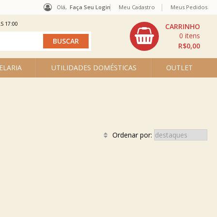
Olá,
Faça Seu Login
Meu Cadastro
Meus Pedidos
S 17:00
0
R$0,00
ELARIA
UTILIDADES DOMÉSTICAS
OUTLET
Ordenar por: