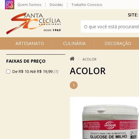
Quem Somos
Dúvidas
Trabalhe Conosco
SITE:
ARTESANATO
CULINÁRIA
DECORAÇÃO
ACOLOR
FAIXAS DE PREÇO
ACOLOR
De R$ 10 Até R$ 19,99
(1)
1