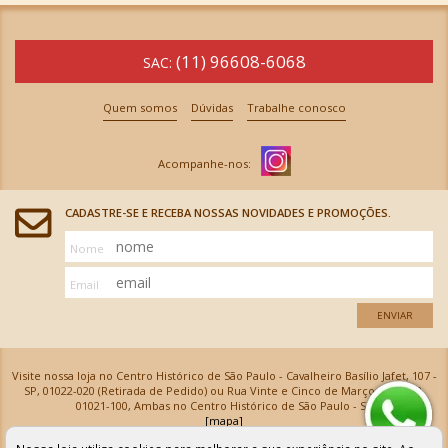
(11) 96608-6068
SAC:
Quem somos
Dúvidas
Trabalhe conosco
CADASTRE-SE E RECEBA NOSSAS NOVIDADES E PROMOÇÕES.
Nome
Email
ENVIAR
Visite nossa loja no Centro Histórico de São Paulo - Cavalheiro Basílio Jafet, 107 -
SP, 01022-020 (Retirada de Pedido) ou Rua Vinte e Cinco de Março, 576 - SP,
01021-100, Ambas no Centro Histórico de São Paulo - SP
[mapa]
Armarinhos Santa Cecília Ltda | CNPJ: 61.069.639/0001-18