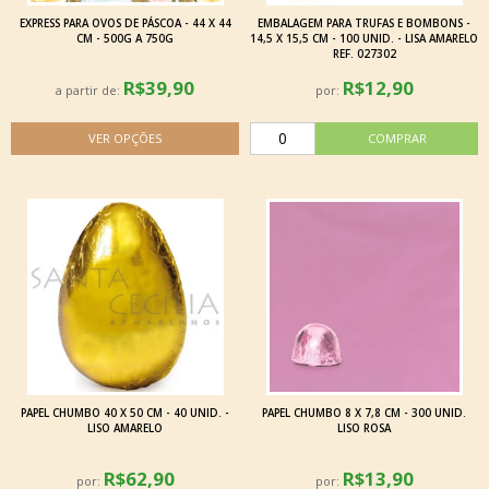
EXPRESS PARA OVOS DE PÁSCOA - 44 X 44
EMBALAGEM PARA TRUFAS E BOMBONS -
CM - 500G A 750G
14,5 X 15,5 CM - 100 UNID. - LISA AMARELO
REF. 027302
R$39,90
R$12,90
a partir de:
por:
PAPEL CHUMBO 40 X 50 CM - 40 UNID. -
PAPEL CHUMBO 8 X 7,8 CM - 300 UNID.
LISO AMARELO
LISO ROSA
R$62,90
R$13,90
por:
por: