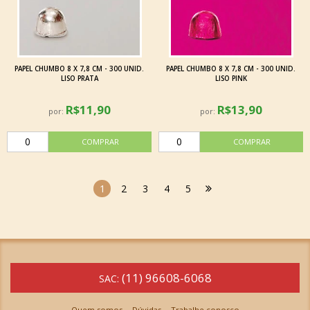
PAPEL CHUMBO 8 X 7,8 CM - 300 UNID.
PAPEL CHUMBO 8 X 7,8 CM - 300 UNID.
LISO PRATA
LISO PINK
R$11,90
R$13,90
por:
por:
1
2
3
4
5
(11) 96608-6068
SAC:
Quem somos
Dúvidas
Trabalhe conosco