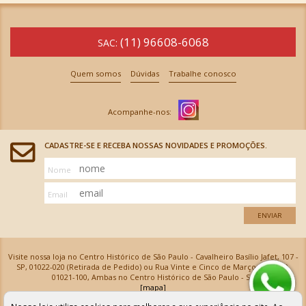
(11) 96608-6068
SAC:
Quem somos
Dúvidas
Trabalhe conosco
CADASTRE-SE E RECEBA NOSSAS NOVIDADES E PROMOÇÕES.
Nome
Email
ENVIAR
Visite nossa loja no Centro Histórico de São Paulo - Cavalheiro Basílio Jafet, 107 -
SP, 01022-020 (Retirada de Pedido) ou Rua Vinte e Cinco de Março, 576 - SP,
01021-100, Ambas no Centro Histórico de São Paulo - SP
[mapa]
Armarinhos Santa Cecília Ltda | CNPJ: 61.069.639/0001-18