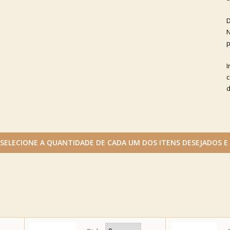
D
N
p
I
c
d