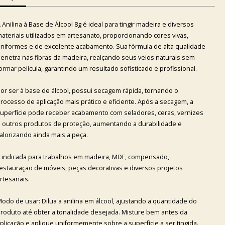
 Anilina à Base de Álcool 8g é ideal para tingir madeira e diversos
ateriais utilizados em artesanato, proporcionando cores vivas,
niformes e de excelente acabamento. Sua fórmula de alta qualidade
enetra nas fibras da madeira, realçando seus veios naturais sem
ormar película, garantindo um resultado sofisticado e profissional.
or ser à base de álcool, possui secagem rápida, tornando o
rocesso de aplicação mais prático e eficiente. Após a secagem, a
uperfície pode receber acabamento com seladores, ceras, vernizes
 outros produtos de proteção, aumentando a durabilidade e
alorizando ainda mais a peça.
 indicada para trabalhos em madeira, MDF, compensado,
estauração de móveis, peças decorativas e diversos projetos
rtesanais.
odo de usar: Dilua a anilina em álcool, ajustando a quantidade do
roduto até obter a tonalidade desejada. Misture bem antes da
plicação e aplique uniformemente sobre a superfície a ser tingida.