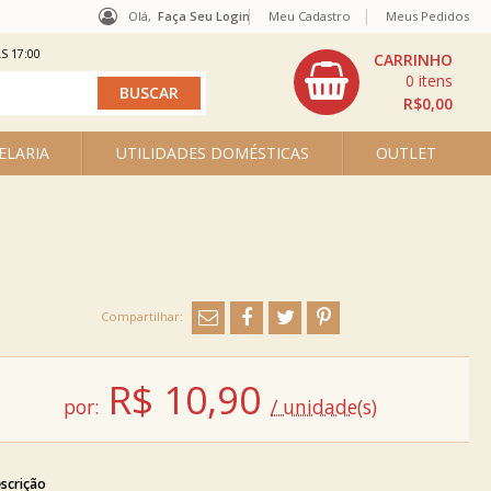
Olá,
Faça Seu Login
Meu Cadastro
Meus Pedidos
S 17:00
0
R$0,00
ELARIA
UTILIDADES DOMÉSTICAS
OUTLET
R$
10,90
por:
/ unidade(s)
scrição