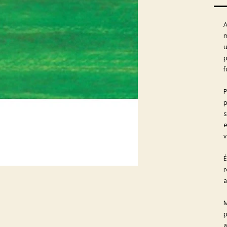
A
m
u
p
f
P
p
s
e
v
É
r
a
M
p
a