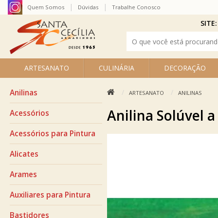
Quem Somos
Dúvidas
Trabalhe Conosco
SITE:
ARTESANATO
CULINÁRIA
DECORAÇÃO
Anilinas
ARTESANATO
ANILINAS
Anilina Solúvel a
Acessórios
Acessórios para Pintura
Alicates
Arames
Auxiliares para Pintura
Bastidores