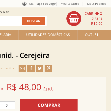
Olá,
Faça Seu Login
Meu Cadastro
Meus Pedidos
S 17:00
0
R$0,00
ELARIA
UTILIDADES DOMÉSTICAS
OUTLET
id. - Cerejeira
R$
48,00
or:
/ pct.