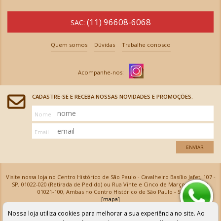
(11) 96608-6068
SAC:
Quem somos
Dúvidas
Trabalhe conosco
CADASTRE-SE E RECEBA NOSSAS NOVIDADES E PROMOÇÕES.
Nome
Email
ENVIAR
Visite nossa loja no Centro Histórico de São Paulo - Cavalheiro Basílio Jafet, 107 -
SP, 01022-020 (Retirada de Pedido) ou Rua Vinte e Cinco de Março, 576 - SP,
01021-100, Ambas no Centro Histórico de São Paulo - SP
[mapa]
Armarinhos Santa Cecília Ltda | CNPJ: 61.069.639/0001-18
Nossa loja utiliza cookies para melhorar a sua experiência no site. Ao
Os preços e as condições de pagamento apresentadas na loja virtual não valem para nossa loja física e