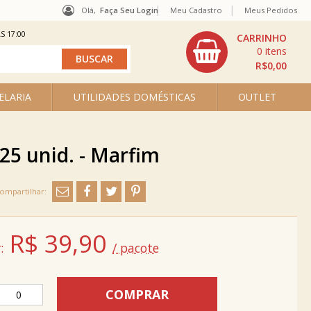
Olá,
Faça Seu Login
Meu Cadastro
Meus Pedidos
S 17:00
0
R$0,00
ELARIA
UTILIDADES DOMÉSTICAS
OUTLET
25 unid. - Marfim
R$
39,90
:
/ pacote