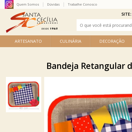
Quem Somos
Dúvidas
Trabalhe Conosco
SITE:
ARTESANATO
CULINÁRIA
DECORAÇÃO
Bandeja Retangular d