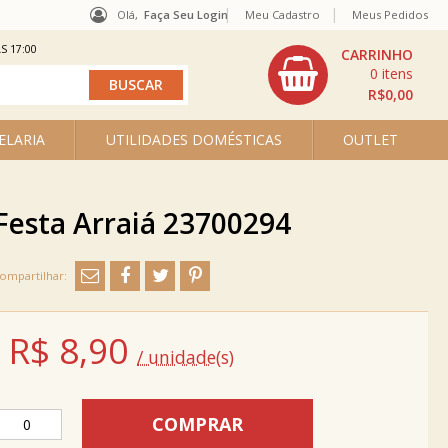
Olá,
Faça Seu Login
Meu Cadastro
Meus Pedidos
S 17:00
0
R$0,00
ELARIA
UTILIDADES DOMÉSTICAS
OUTLET
Festa Arraiá 23700294
R$
8,90
/ unidade(s)