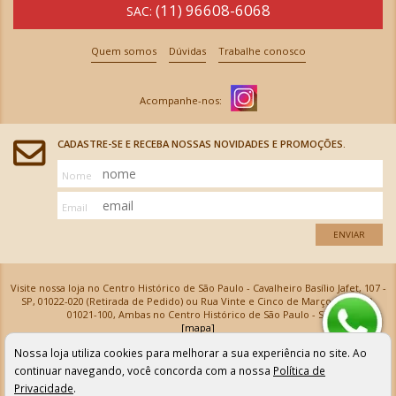
(11) 96608-6068
SAC:
Quem somos
Dúvidas
Trabalhe conosco
CADASTRE-SE E RECEBA NOSSAS NOVIDADES E PROMOÇÕES.
Nome
Email
ENVIAR
Visite nossa loja no Centro Histórico de São Paulo - Cavalheiro Basílio Jafet, 107 -
SP, 01022-020 (Retirada de Pedido) ou Rua Vinte e Cinco de Março, 576 - SP,
01021-100, Ambas no Centro Histórico de São Paulo - SP
[mapa]
Armarinhos Santa Cecília Ltda | CNPJ: 61.069.639/0001-18
Nossa loja utiliza cookies para melhorar a sua experiência no site. Ao
Os preços e as condições de pagamento apresentadas na loja virtual não valem para nossa loja física e
podem sofrer alterações sem aviso prévio. Vendas com cartão de crédito sujeitas a análise e
continuar navegando, você concorda com a nossa
Política de
confirmação de dados.
Privacidade
.