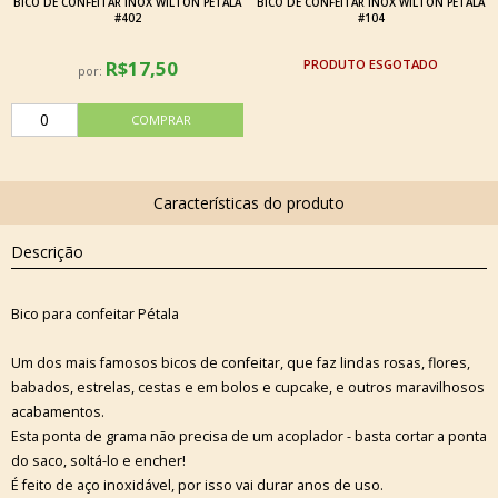
BICO DE CONFEITAR INOX WILTON PÉTALA
BICO DE CONFEITAR INOX WILTON PÉTALA
#402
#104
R$17,50
ESGOTADO
por:
Descrição
Bico para confeitar Pétala
Um dos mais famosos bicos de confeitar, que faz lindas rosas, flores,
babados, estrelas, cestas e em bolos e cupcake, e outros maravilhosos
acabamentos.
Esta ponta de grama não precisa de um acoplador - basta cortar a ponta
do saco, soltá-lo e encher!
É feito de aço inoxidável, por isso vai durar anos de uso.