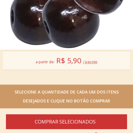
R$
5,90
a partir de:
/ pacote