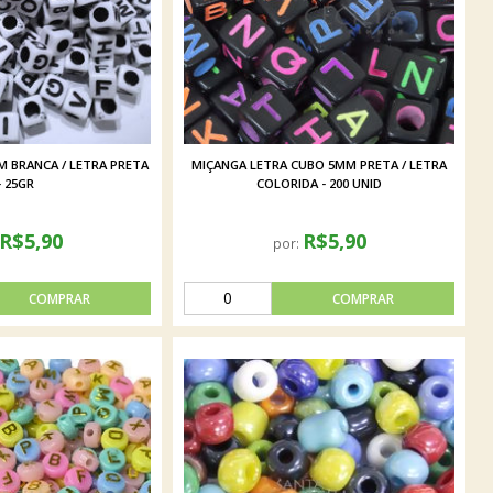
 BRANCA / LETRA PRETA
MIÇANGA LETRA CUBO 5MM PRETA / LETRA
- 25GR
COLORIDA - 200 UNID
R$5,90
R$5,90
por: