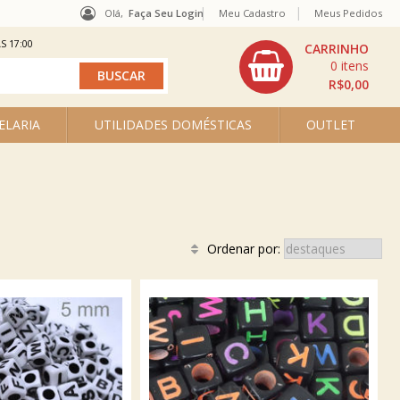
Olá,
Faça Seu Login
Meu Cadastro
Meus Pedidos
S 17:00
0
R$0,00
ELARIA
UTILIDADES DOMÉSTICAS
OUTLET
Ordenar por: