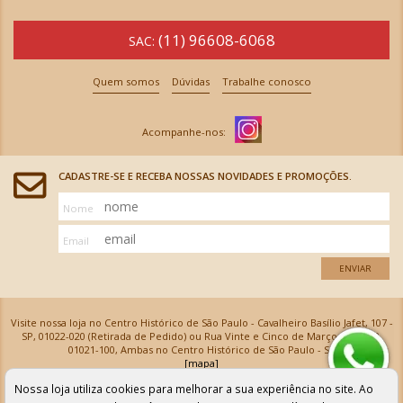
(11) 96608-6068
SAC:
Quem somos
Dúvidas
Trabalhe conosco
CADASTRE-SE E RECEBA NOSSAS NOVIDADES E PROMOÇÕES.
Nome
Email
ENVIAR
Visite nossa loja no Centro Histórico de São Paulo - Cavalheiro Basílio Jafet, 107 -
SP, 01022-020 (Retirada de Pedido) ou Rua Vinte e Cinco de Março, 576 - SP,
01021-100, Ambas no Centro Histórico de São Paulo - SP
[mapa]
Armarinhos Santa Cecília Ltda | CNPJ: 61.069.639/0001-18
Nossa loja utiliza cookies para melhorar a sua experiência no site. Ao
Os preços e as condições de pagamento apresentadas na loja virtual não valem para nossa loja física e