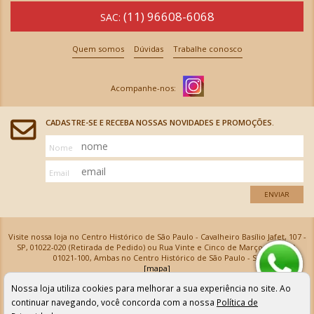
(11) 96608-6068
SAC:
Quem somos
Dúvidas
Trabalhe conosco
CADASTRE-SE E RECEBA NOSSAS NOVIDADES E PROMOÇÕES.
Nome
Email
ENVIAR
Visite nossa loja no Centro Histórico de São Paulo - Cavalheiro Basílio Jafet, 107 -
SP, 01022-020 (Retirada de Pedido) ou Rua Vinte e Cinco de Março, 576 - SP,
01021-100, Ambas no Centro Histórico de São Paulo - SP
[mapa]
Armarinhos Santa Cecília Ltda | CNPJ: 61.069.639/0001-18
Nossa loja utiliza cookies para melhorar a sua experiência no site. Ao
Os preços e as condições de pagamento apresentadas na loja virtual não valem para nossa loja física e
podem sofrer alterações sem aviso prévio. Vendas com cartão de crédito sujeitas a análise e
continuar navegando, você concorda com a nossa
Política de
confirmação de dados.