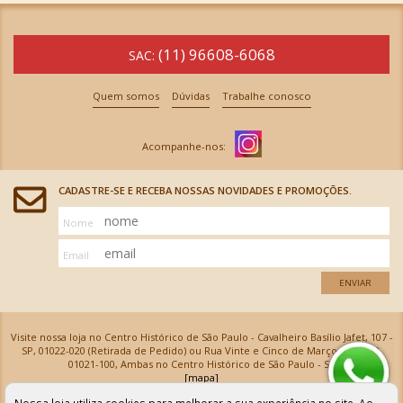
(11) 96608-6068
SAC:
Quem somos
Dúvidas
Trabalhe conosco
CADASTRE-SE E RECEBA NOSSAS NOVIDADES E PROMOÇÕES.
Nome
Email
ENVIAR
Visite nossa loja no Centro Histórico de São Paulo - Cavalheiro Basílio Jafet, 107 -
SP, 01022-020 (Retirada de Pedido) ou Rua Vinte e Cinco de Março, 576 - SP,
01021-100, Ambas no Centro Histórico de São Paulo - SP
[mapa]
Armarinhos Santa Cecília Ltda | CNPJ: 61.069.639/0001-18