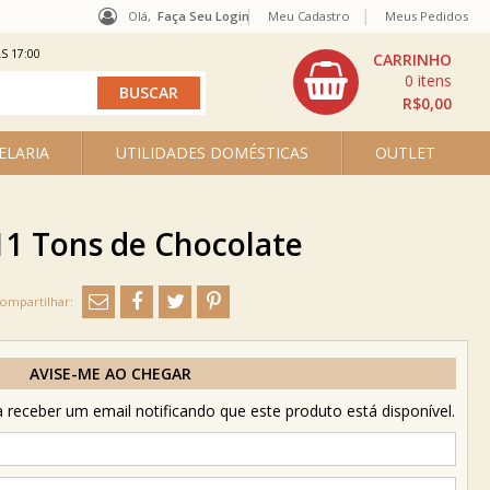
Olá,
Faça Seu Login
Meu Cadastro
Meus Pedidos
S 17:00
0
R$0,00
ELARIA
UTILIDADES DOMÉSTICAS
OUTLET
611 Tons de Chocolate
AVISE-ME AO CHEGAR
receber um email notificando que este produto está disponível.