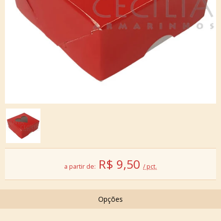
R$
9,50
a partir de:
/ pct.
Opções