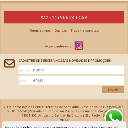
(11) 96608-6068
SAC:
Quem somos
Dúvidas
Trabalhe conosco
CADASTRE-SE E RECEBA NOSSAS NOVIDADES E PROMOÇÕES.
Nome
Email
ENVIAR
Visite nossa loja no Centro Histórico de São Paulo - Cavalheiro Basílio Jafet, 107 -
SP, 01022-020 (Retirada de Pedido) ou Rua Vinte e Cinco de Março, 576 - SP,
01021-100, Ambas no Centro Histórico de São Paulo - SP
[mapa]
Armarinhos Santa Cecília Ltda | CNPJ: 61.069.639/0001-18
Nossa loja utiliza cookies para melhorar a sua experiência no site. Ao