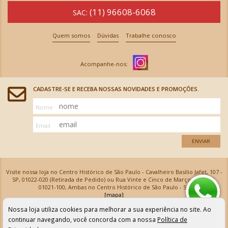
(11) 96608-6068
SAC:
Quem somos
Dúvidas
Trabalhe conosco
CADASTRE-SE E RECEBA NOSSAS NOVIDADES E PROMOÇÕES.
Nome
Email
ENVIAR
Visite nossa loja no Centro Histórico de São Paulo - Cavalheiro Basílio Jafet, 107 -
SP, 01022-020 (Retirada de Pedido) ou Rua Vinte e Cinco de Março, 576 - SP,
01021-100, Ambas no Centro Histórico de São Paulo - SP
[mapa]
Armarinhos Santa Cecília Ltda | CNPJ: 61.069.639/0001-18
Nossa loja utiliza cookies para melhorar a sua experiência no site. Ao
Os preços e as condições de pagamento apresentadas na loja virtual não valem para nossa loja física e
podem sofrer alterações sem aviso prévio. Vendas com cartão de crédito sujeitas a análise e
continuar navegando, você concorda com a nossa
Política de
confirmação de dados.