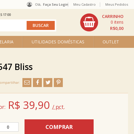
Olá,
Faça Seu Login
Meu Cadastro
Meus Pedidos
S 17:00
0
R$0,00
ELARIA
UTILIDADES DOMÉSTICAS
OUTLET
547 Bliss
R$
39,90
or:
/ pct.