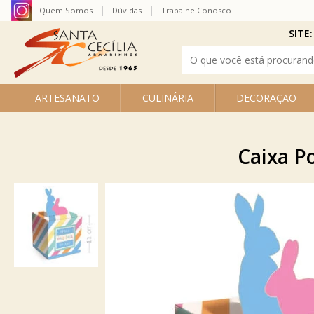
Quem Somos
Dúvidas
Trabalhe Conosco
SITE:
ARTESANATO
CULINÁRIA
DECORAÇÃO
Caixa Po