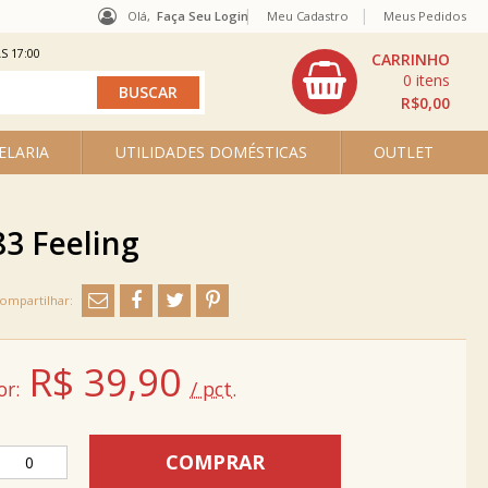
Olá,
Faça Seu Login
Meu Cadastro
Meus Pedidos
S 17:00
0
R$0,00
ELARIA
UTILIDADES DOMÉSTICAS
OUTLET
83 Feeling
R$
39,90
or:
/ pct.