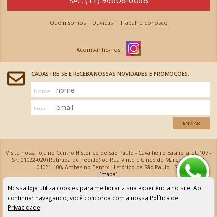
(11) 96608-6068
SAC:
Quem somos
Dúvidas
Trabalhe conosco
CADASTRE-SE E RECEBA NOSSAS NOVIDADES E PROMOÇÕES.
Nome
Email
ENVIAR
Visite nossa loja no Centro Histórico de São Paulo - Cavalheiro Basílio Jafet, 107 -
SP, 01022-020 (Retirada de Pedido) ou Rua Vinte e Cinco de Março, 576 - SP,
01021-100, Ambas no Centro Histórico de São Paulo - SP
[mapa]
Armarinhos Santa Cecília Ltda | CNPJ: 61.069.639/0001-18
Nossa loja utiliza cookies para melhorar a sua experiência no site. Ao
Os preços e as condições de pagamento apresentadas na loja virtual não valem para nossa loja física e
podem sofrer alterações sem aviso prévio. Vendas com cartão de crédito sujeitas a análise e
continuar navegando, você concorda com a nossa
Política de
confirmação de dados.
Privacidade
.