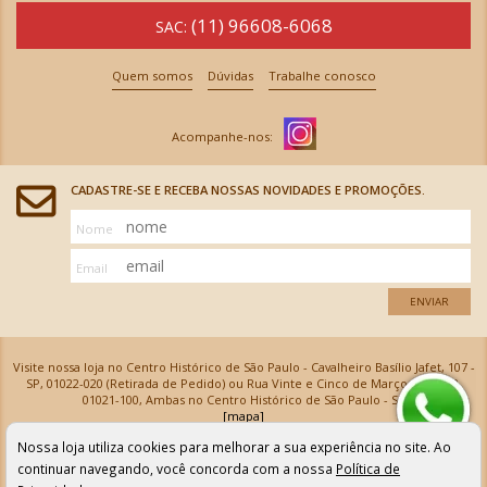
(11) 96608-6068
SAC:
Quem somos
Dúvidas
Trabalhe conosco
CADASTRE-SE E RECEBA NOSSAS NOVIDADES E PROMOÇÕES.
Nome
Email
ENVIAR
Visite nossa loja no Centro Histórico de São Paulo - Cavalheiro Basílio Jafet, 107 -
SP, 01022-020 (Retirada de Pedido) ou Rua Vinte e Cinco de Março, 576 - SP,
01021-100, Ambas no Centro Histórico de São Paulo - SP
[mapa]
Armarinhos Santa Cecília Ltda | CNPJ: 61.069.639/0001-18
Nossa loja utiliza cookies para melhorar a sua experiência no site. Ao
Os preços e as condições de pagamento apresentadas na loja virtual não valem para nossa loja física e
podem sofrer alterações sem aviso prévio. Vendas com cartão de crédito sujeitas a análise e
continuar navegando, você concorda com a nossa
Política de
confirmação de dados.