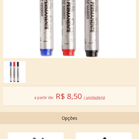
R$
8,50
a partir de:
/ unidade(s)
Opções