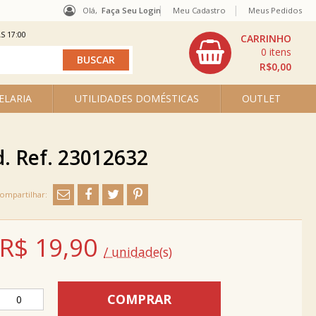
Olá,
Faça Seu Login
Meu Cadastro
Meus Pedidos
S 17:00
0
R$0,00
ELARIA
UTILIDADES DOMÉSTICAS
OUTLET
d. Ref. 23012632
R$
19,90
/ unidade(s)