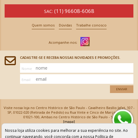
(11) 96608-6068
SAC:
Quem somos
Dúvidas
Trabalhe conosco
CADASTRE-SE E RECEBA NOSSAS NOVIDADES E PROMOÇÕES.
Nome
Email
ENVIAR
Visite nossa loja no Centro Histórico de São Paulo - Cavalheiro Basílio Jafet, 107 -
SP, 01022-020 (Retirada de Pedido) ou Rua Vinte e Cinco de Março, 576 - SP,
01021-100, Ambas no Centro Histórico de São Paulo - SP
[mapa]
Armarinhos Santa Cecília Ltda | CNPJ: 61.069.639/0001-18
Nossa loja utiliza cookies para melhorar a sua experiência no site. Ao
Os preços e as condições de pagamento apresentadas na loja virtual não valem para nossa loja física e
podem sofrer alterações sem aviso prévio. Vendas com cartão de crédito sujeitas a análise e
continuar navegando, você concorda com a nossa
Política de