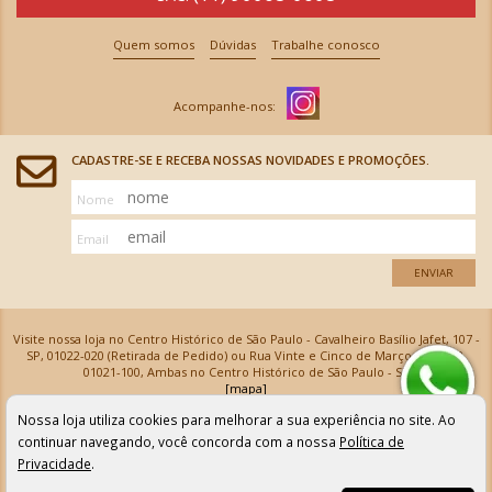
Quem somos
Dúvidas
Trabalhe conosco
CADASTRE-SE E RECEBA NOSSAS NOVIDADES E PROMOÇÕES.
Nome
Email
ENVIAR
Visite nossa loja no Centro Histórico de São Paulo - Cavalheiro Basílio Jafet, 107 -
SP, 01022-020 (Retirada de Pedido) ou Rua Vinte e Cinco de Março, 576 - SP,
01021-100, Ambas no Centro Histórico de São Paulo - SP
[mapa]
Armarinhos Santa Cecília Ltda | CNPJ: 61.069.639/0001-18
Nossa loja utiliza cookies para melhorar a sua experiência no site. Ao
Os preços e as condições de pagamento apresentadas na loja virtual não valem para nossa loja física e
podem sofrer alterações sem aviso prévio. Vendas com cartão de crédito sujeitas a análise e
continuar navegando, você concorda com a nossa
Política de
confirmação de dados.
Privacidade
.