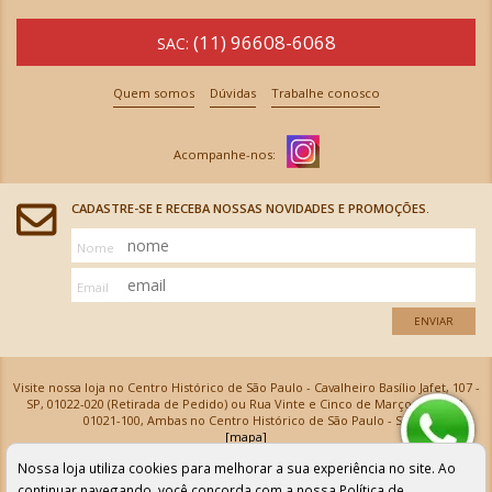
(11) 96608-6068
SAC:
Quem somos
Dúvidas
Trabalhe conosco
CADASTRE-SE E RECEBA NOSSAS NOVIDADES E PROMOÇÕES.
Nome
Email
ENVIAR
Visite nossa loja no Centro Histórico de São Paulo - Cavalheiro Basílio Jafet, 107 -
SP, 01022-020 (Retirada de Pedido) ou Rua Vinte e Cinco de Março, 576 - SP,
01021-100, Ambas no Centro Histórico de São Paulo - SP
[mapa]
Armarinhos Santa Cecília Ltda | CNPJ: 61.069.639/0001-18
Nossa loja utiliza cookies para melhorar a sua experiência no site. Ao
Os preços e as condições de pagamento apresentadas na loja virtual não valem para nossa loja física e
podem sofrer alterações sem aviso prévio. Vendas com cartão de crédito sujeitas a análise e
continuar navegando, você concorda com a nossa
Política de