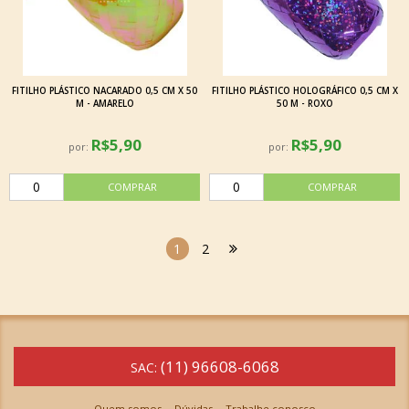
FITILHO PLÁSTICO NACARADO 0,5 CM X 50
FITILHO PLÁSTICO HOLOGRÁFICO 0,5 CM X
M - AMARELO
50 M - ROXO
R$5,90
R$5,90
por:
por:
1
2
(11) 96608-6068
SAC:
Quem somos
Dúvidas
Trabalhe conosco