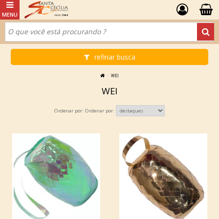
refinar busca
WEI
WEI
Ordenar por: