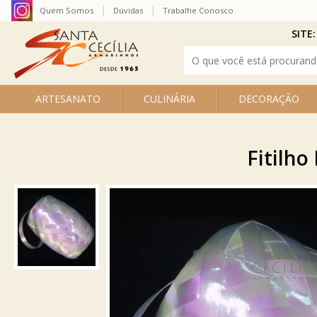
Quem Somos
Dúvidas
Trabalhe Conosco
SITE:
ARTESANATO
CULINÁRIA
DECORAÇÃO
Fitilho