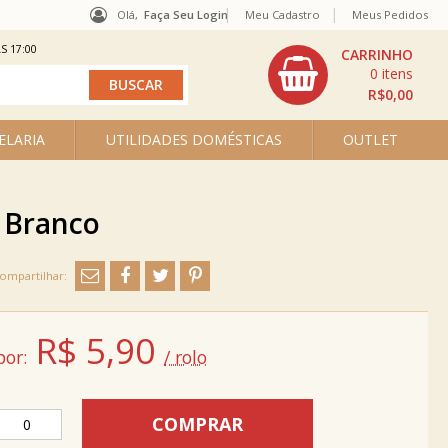
Olá,
Faça Seu Login
Meu Cadastro
Meus Pedidos
S 17:00
0
R$0,00
ELARIA
UTILIDADES DOMÉSTICAS
OUTLET
- Branco
R$
5,90
por:
/ rolo