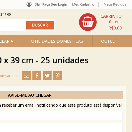
Olá,
Faça Seu Login
Meu Cadastro
Meus Pedidos
S 17:00
0
R$0,00
ELARIA
UTILIDADES DOMÉSTICAS
OUTLET
9 x 39 cm - 25 unidades
AVISE-ME AO CHEGAR
receber um email notificando que este produto está disponível.