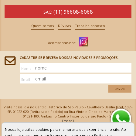
(11) 96608-6068
SAC:
Quem somos
Dúvidas
Trabalhe conosco
CADASTRE-SE E RECEBA NOSSAS NOVIDADES E PROMOÇÕES.
Nome
Email
ENVIAR
Visite nossa loja no Centro Histórico de São Paulo - Cavalheiro Basílio Jafet, 107 -
SP, 01022-020 (Retirada de Pedido) ou Rua Vinte e Cinco de Março, 576 - SP,
01021-100, Ambas no Centro Histórico de São Paulo - SP
[mapa]
Armarinhos Santa Cecília Ltda | CNPJ: 61.069.639/0001-18
Nossa loja utiliza cookies para melhorar a sua experiência no site. Ao
Os preços e as condições de pagamento apresentadas na loja virtual não valem para nossa loja física e
podem sofrer alterações sem aviso prévio. Vendas com cartão de crédito sujeitas a análise e
continuar navegando, você concorda com a nossa
Política de