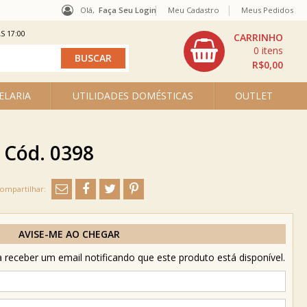
Olá,
Faça Seu Login
Meu Cadastro
Meus Pedidos
S 17:00
0
R$0,00
ELARIA
UTILIDADES DOMÉSTICAS
OUTLET
 Cód. 0398
AVISE-ME AO CHEGAR
receber um email notificando que este produto está disponível.